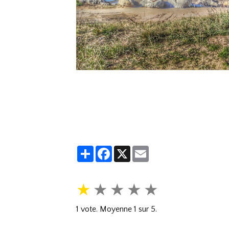
Partager
Facebook
X
Email
★
★
★
★
★
1
vote. Moyenne
1
sur 5.